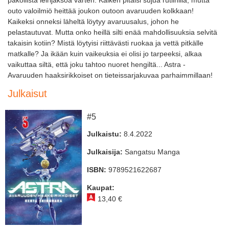
pakollista leirijaksoa varten. Kaiken pitäisi sujua rutiinilla, mutta
outo valoilmiö heittää joukon outoon avaruuden kolkkaan!
Kaikeksi onneksi läheltä löytyy avaruusalus, johon he
pelastautuvat. Mutta onko heillä silti enää mahdollisuuksia selvitä
takaisin kotiin? Mistä löytyisi riittävästi ruokaa ja vettä pitkälle
matkalle? Ja ikään kuin vaikeuksia ei olisi jo tarpeeksi, alkaa
vaikuttaa siltä, että joku tahtoo nuoret hengiltä... Astra -
Avaruuden haaksirikkoiset on tieteissarjakuvaa parhaimmillaan!
Julkaisut
#5
Julkaistu:
8.4.2022
Julkaisija:
Sangatsu Manga
ISBN:
9789521622687
Kaupat:
13,40 €