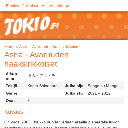
Etusivu
Julkaisut
Anime
Manga
Manga
Astra - Avaruuden haaksirikkoiset
Astra - Avaruuden
haaksirikkoiset
Alkup.
彼方のアストラ
nimi
Tekijä
Kenta Shinohara
Julkaisija
Sangatsu Manga
Genre
Julkaistu
2021 – 2022
Osat
5
Kuvaus
On vuosi 2063. Joukko nuoria viedään eräälle planeetalle lukion