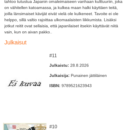
tahtoo tutustua Japanin omaleimaiseen vanhaan kulttuuriin, joka
on vähitellen katoamassa, ja kulkea maan halki käyttäen teitä,
joilla länsimaiset kävijät eivät vielä ole kulkeneet. Tavoite ei ole
helppo, sillä valtio rajoittaa ulkomaalaisten liikkumista. Lisäksi
jotkut reitit ovat sellaisia, että japanilaiset itsekin käyttävät niitä
vain, kun on aivan pakko..
Julkaisut
#11
Julkaistu:
28.8.2026
Julkaisija:
Punainen jättiläinen
ISBN:
9789521623943
#10