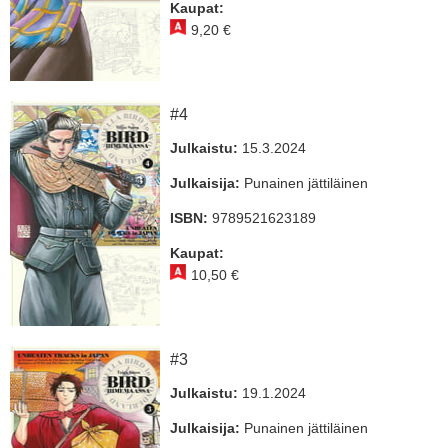
Kaupat:
9,20 €
#4
Julkaistu:
15.3.2024
Julkaisija:
Punainen jättiläinen
ISBN:
9789521623189
Kaupat:
10,50 €
#3
Julkaistu:
19.1.2024
Julkaisija:
Punainen jättiläinen