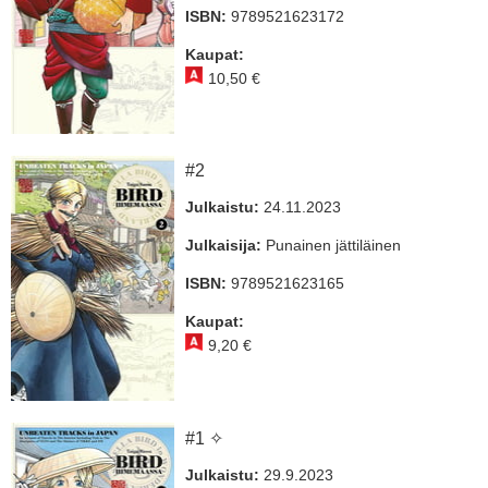
ISBN:
9789521623172
Kaupat:
10,50 €
#2
Julkaistu:
24.11.2023
Julkaisija:
Punainen jättiläinen
ISBN:
9789521623165
Kaupat:
9,20 €
#1 ✧
Julkaistu:
29.9.2023