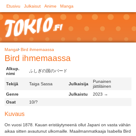
Etusivu
Julkaisut
Anime
Manga
Manga
Bird ihmemaassa
Bird ihmemaassa
Alkup.
ふしぎの国のバード
nimi
Punainen
Tekijä
Taiga Sassa
Julkaisija
jättiläinen
Genre
Julkaistu
2023 →
Osat
10/?
Kuvaus
On vuosi 1878. Kauan eristäytyneenä ollut Japani on vasta vähän
aikaa sitten avautunut ulkomaille. Maailmanmatkaaja Isabella Bird