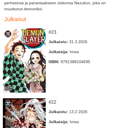
perheensä ja parantaakseen siskonsa Nezukon, joka on
muuttunut demoniksi.
Julkaisut
#23
Julkaistu:
31.3.2026
Julkaisija:
Ivrea
ISBN:
9791388104695
#22
Julkaistu:
13.2.2026
Julkaisija:
Ivrea