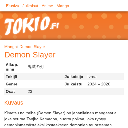
Etusivu
Julkaisut
Anime
Manga
Manga
Demon Slayer
Demon Slayer
Alkup.
鬼滅の刃
nimi
Tekijä
Julkaisija
Ivrea
Genre
Julkaistu
2024 – 2026
Osat
23
Kuvaus
Kimetsu no Yaiba (Demon Slayer) on japanilainen mangasarja
joka seuraa Tanjiro Kamadoa, nuorta poikaa, joka ryhtyy
demoninmetsästäjäksi kostaakseen demonien teurastaman