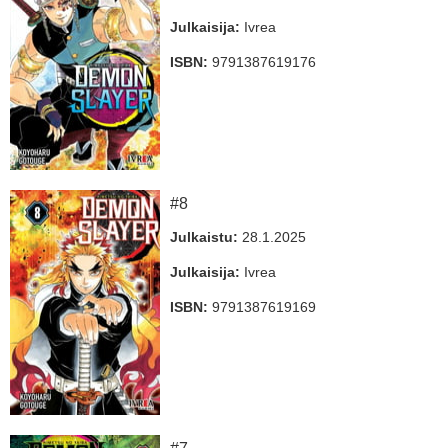
Julkaisija:
Ivrea
ISBN:
9791387619176
#8
Julkaistu:
28.1.2025
Julkaisija:
Ivrea
ISBN:
9791387619169