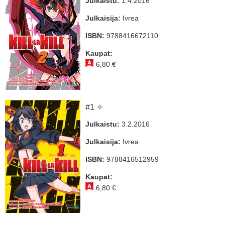
Julkaistu:
1.4.2016
Julkaisija:
Ivrea
ISBN:
9788416672110
Kaupat:
6,80 €
#1 ✧
Julkaistu:
3.2.2016
Julkaisija:
Ivrea
ISBN:
9788416512959
Kaupat:
6,80 €