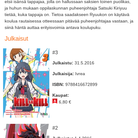
etsii isänsä tappajaa, jolla on hallussaan saksien toinen puolikas,
ja huhun mukaan oppilaskunnan puheenjohtaja Satsuki Kiriyuu
tietää, kuka tappaja on. Tietoa saadakseen Ryuukon on käytävä
koulua rautaisessa otteessaan pitävää puheenjohtajaa vastaan, ja
siinä häntä auttaa erityisvoimia antava koulupuku.
Julkaisut
#3
Julkaistu:
31.5.2016
Julkaisija:
Ivrea
ISBN:
9788416672899
Kaupat:
6,80 €
#2