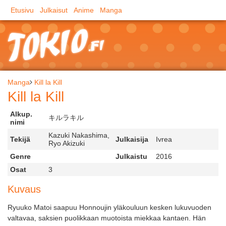
Etusivu
Julkaisut
Anime
Manga
Manga
Kill la Kill
Kill la Kill
Alkup.
キルラキル
nimi
Kazuki Nakashima,
Tekijä
Julkaisija
Ivrea
Ryo Akizuki
Genre
Julkaistu
2016
Osat
3
Kuvaus
Ryuuko Matoi saapuu Honnoujin yläkouluun kesken lukuvuoden
valtavaa, saksien puolikkaan muotoista miekkaa kantaen. Hän