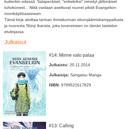
kuitenkin edessä: Salaperäiset, "enkeleiksi" nimetyt jättimäiset
tuhokoneet... Niitä vastaan asettuvat nuoret pilotit Evangelion-
monikäyttöaseineen.
Tämä kirja aloittaa tarinan ihmiskunnan eloonjäämiskamppailusta
ja nuoresta Shinji Ikarista, joka tovereineen on tämän taistelun
etulinjassa.
Julkaisut
#14: Minne valo palaa
Julkaistu:
20.11.2014
Julkaisija:
Sangatsu Manga
ISBN:
9789521617829
#13: Calling