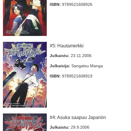
ISBN:
9789521608926
#5: Hautamerkki
Julkaistu:
23.11.2006
Julkaisija:
Sangatsu Manga
ISBN:
9789521608919
#4: Asuka saapuu Japaniin
Julkaistu:
29.9.2006