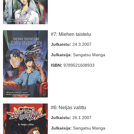
#7: Miehen taistelu
Julkaistu:
24.3.2007
Julkaisija:
Sangatsu Manga
ISBN:
9789521608933
#6: Neljäs valittu
Julkaistu:
26.1.2007
Julkaisija:
Sangatsu Manga