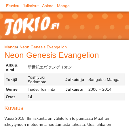
Etusivu
Julkaisut
Anime
Manga
Manga
Neon Genesis Evangelion
Neon Genesis Evangelion
Alkup.
新世紀エヴァンゲリオン
nimi
Yoshiyuki
Tekijä
Julkaisija
Sangatsu Manga
Sadamoto
Genre
Tiede, Toiminta
Julkaistu
2006 – 2014
Osat
14
Kuvaus
Vuosi 2015. Ihmiskunta on vähitellen toipumassa Maahan
iskeytyneen meteorin aiheuttamasta tuhosta. Uusi uhka on