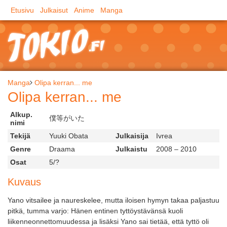
Etusivu
Julkaisut
Anime
Manga
Manga
Olipa kerran... me
Olipa kerran... me
Alkup.
僕等がいた
nimi
Tekijä
Yuuki Obata
Julkaisija
Ivrea
Genre
Draama
Julkaistu
2008 – 2010
Osat
5/?
Kuvaus
Yano vitsailee ja naureskelee, mutta iloisen hymyn takaa paljastuu
pitkä, tumma varjo: Hänen entinen tyttöystävänsä kuoli
liikenneonnettomuudessa ja lisäksi Yano sai tietää, että tyttö oli