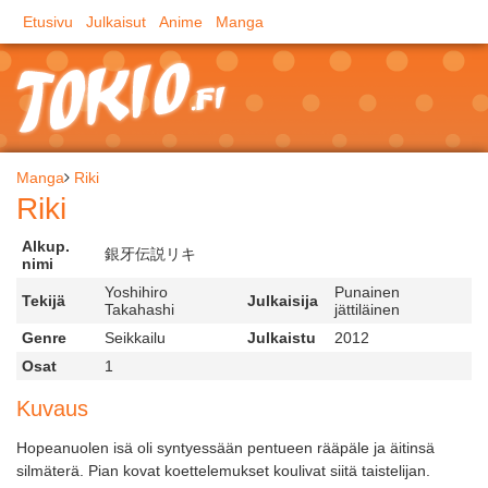
Etusivu
Julkaisut
Anime
Manga
Manga
Riki
Riki
Alkup.
銀牙伝説リキ
nimi
Yoshihiro
Punainen
Tekijä
Julkaisija
Takahashi
jättiläinen
Genre
Seikkailu
Julkaistu
2012
Osat
1
Kuvaus
Hopeanuolen isä oli syntyessään pentueen rääpäle ja äitinsä
silmäterä. Pian kovat koettelemukset koulivat siitä taistelijan.