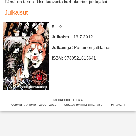
Tämä on tarina Rikin kasvusta karhukoirien johtajaksi.
Julkaisut
#1 ✧
Julkaistu:
13.7.2012
Julkaisija:
Punainen jättiläinen
ISBN:
9789521615641
Mediatiedot
|
RSS
Copyright © Tokio.fi 2006 - 2026
|
Created by Mika Simanainen
|
Hintavahti