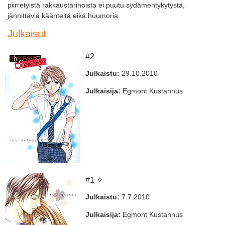
piirretyistä rakkaustarinoista ei puutu sydämentykytystä,
jännittäviä käänteitä eikä huumoria.
Julkaisut
#2
Julkaistu:
29.10.2010
Julkaisija:
Egmont Kustannus
#1 ✧
Julkaistu:
7.7.2010
Julkaisija:
Egmont Kustannus