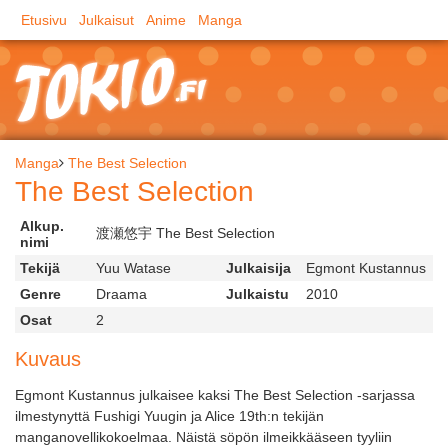
Etusivu
Julkaisut
Anime
Manga
Manga
The Best Selection
The Best Selection
Alkup.
渡瀬悠宇 The Best Selection
nimi
Tekijä
Yuu Watase
Julkaisija
Egmont Kustannus
Genre
Draama
Julkaistu
2010
Osat
2
Kuvaus
Egmont Kustannus julkaisee kaksi The Best Selection -sarjassa
ilmestynyttä Fushigi Yuugin ja Alice 19th:n tekijän
manganovellikokoelmaa. Näistä söpön ilmeikkääseen tyyliin