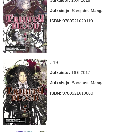
Julkaistu:
20.4.2018
Julkaisija:
Sangatsu Manga
ISBN:
9789521620119
#19
Julkaistu:
16.6.2017
Julkaisija:
Sangatsu Manga
ISBN:
9789521619809