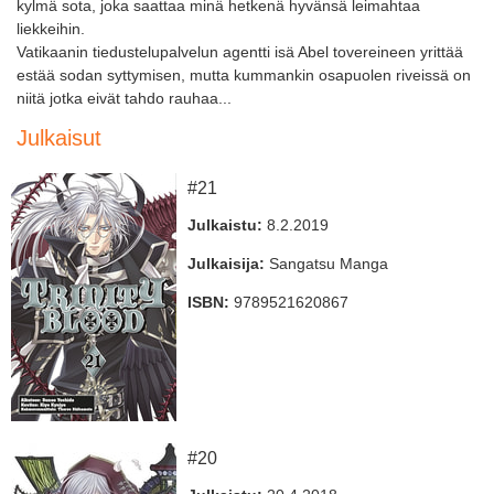
kylmä sota, joka saattaa minä hetkenä hyvänsä leimahtaa
liekkeihin.
Vatikaanin tiedustelupalvelun agentti isä Abel tovereineen yrittää
estää sodan syttymisen, mutta kummankin osapuolen riveissä on
niitä jotka eivät tahdo rauhaa...
Julkaisut
#21
Julkaistu:
8.2.2019
Julkaisija:
Sangatsu Manga
ISBN:
9789521620867
#20