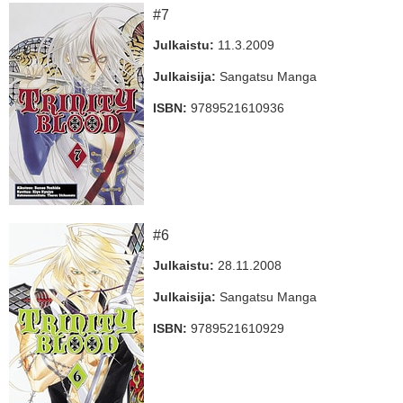
#7
Julkaistu:
11.3.2009
Julkaisija:
Sangatsu Manga
ISBN:
9789521610936
#6
Julkaistu:
28.11.2008
Julkaisija:
Sangatsu Manga
ISBN:
9789521610929