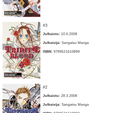
#3
Julkaistu:
10.6.2008
Julkaisija:
Sangatsu Manga
ISBN:
9789521610899
#2
Julkaistu:
28.3.2008
Julkaisija:
Sangatsu Manga