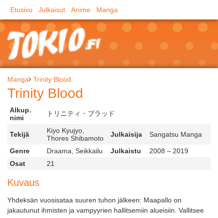
Etusivu
Julkaisut
Anime
Manga
Manga
Trinity Blood
Trinity Blood
Alkup.
トリニティ・ブラッド
nimi
Kiyo Kyujyo,
Tekijä
Julkaisija
Sangatsu Manga
Thores Shibamoto
Genre
Draama, Seikkailu
Julkaistu
2008 – 2019
Osat
21
Kuvaus
Yhdeksän vuosisataa suuren tuhon jälkeen: Maapallo on
jakautunut ihmisten ja vampyyrien hallitsemiin alueisiin. Vallitsee