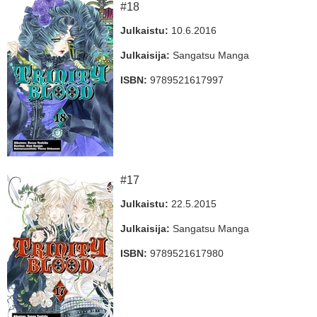
#18
Julkaistu:
10.6.2016
Julkaisija:
Sangatsu Manga
ISBN:
9789521617997
#17
Julkaistu:
22.5.2015
Julkaisija:
Sangatsu Manga
ISBN:
9789521617980