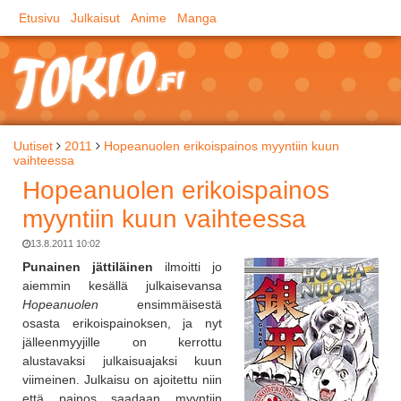
Etusivu
Julkaisut
Anime
Manga
Uutiset
2011
Hopeanuolen erikoispainos myyntiin kuun
vaihteessa
Hopeanuolen erikoispainos
myyntiin kuun vaihteessa
13.8.2011 10:02
Punainen jättiläinen
ilmoitti jo
aiemmin kesällä julkaisevansa
Hopeanuolen
ensimmäisestä
osasta erikoispainoksen, ja nyt
jälleenmyyjille on kerrottu
alustavaksi julkaisuajaksi kuun
viimeinen. Julkaisu on ajoitettu niin
että painos saadaan myyntiin