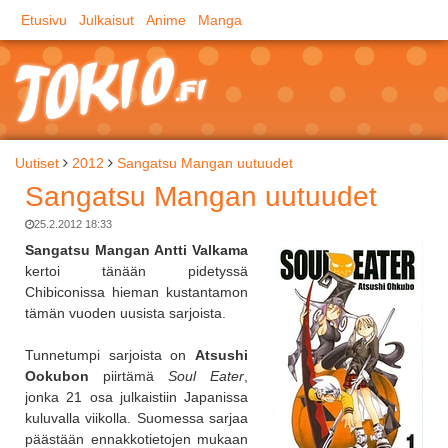
Etusivu
Julkaisut
Anime
Manga
Uutiset
2012
Sangatsu Mangan uutuudet
Sangatsu Mangan uutuudet
25.2.2012 18:33
Sangatsu Mangan Antti Valkama
kertoi tänään pidetyssä
Chibiconissa hieman kustantamon
tämän vuoden uusista sarjoista.
Tunnetumpi sarjoista on
Atsushi
Ookubon
piirtämä
Soul Eater
,
jonka 21 osa julkaistiin Japanissa
kuluvalla viikolla. Suomessa sarjaa
päästään ennakkotietojen mukaan