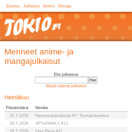
Etusivu
Julkaisut
Anime
Manga
Menneet anime- ja
mangajulkaisut
Etsi julkaisua
Näytä tulevat julkaisut
Heinäkuu
Päivämäärä
Nimike
31.7.2026
Hamsteripäiväkirjat #7: Tarinakokoelma
28.7.2026
SPYxFAMILY #12
28.7.2026
One Piece #11